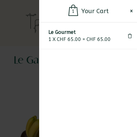
Your Cart
1
Le Gourmet
1
X
CHF
65.00
=
CHF
65.00
Le Gatsby