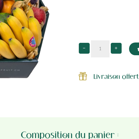
quantité
-
+
de
Le
Gourmet

Livraison offe
Composition du panier :