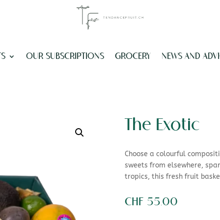
TS
OUR SUBSCRIPTIONS
GROCERY
NEWS AND ADVI
The Exotic
Choose a colourful composit
sweets from elsewhere, spark
tropics, this fresh fruit baske
CHF
55.00