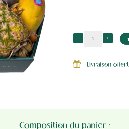
The
-
+
Exotic
quantity

Livraison offe
Composition du panier :