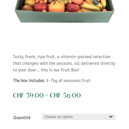
Tasty, fresh, ripe fruit, a vitamin-packed selection
that changes with the seasons, all delivered directly
to your door… this is our Fruit Box!
The box includes:
3-7kg of seasonal fruit
Price
CHF
39.00
–
CHF
56.00
range:
CHF 39.00
through
Quantité
CHF 56.00